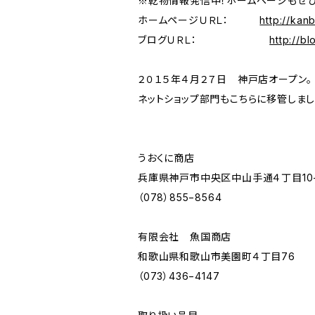
※乾物情報発信中！ホームページもぜひ
ホームページＵＲＬ：
http://kan
ブログＵＲＬ：
http://b
２０１５年４月２７日 神戸店オープン。
ネットショップ部門もこちらに移管しまし
うおくに商店
兵庫県神戸市中央区中山手通４丁目10−
（078）855−8564
有限会社 魚国商店
和歌山県和歌山市美園町４丁目76
（073）436−4147