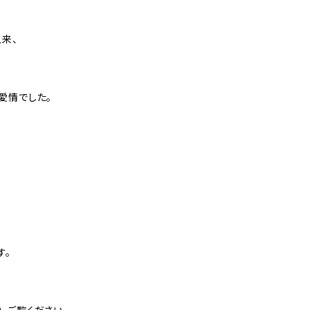
来、
愛情でした。
す。