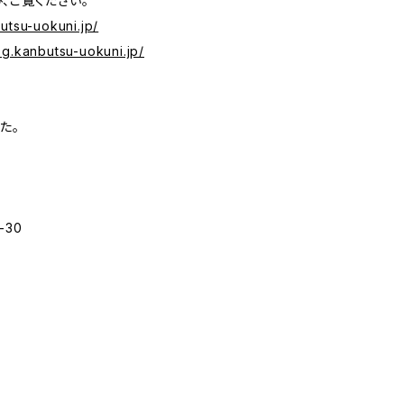
、ご覧ください。
butsu-uokuni.jp/
log.kanbutsu-uokuni.jp/
た。
30