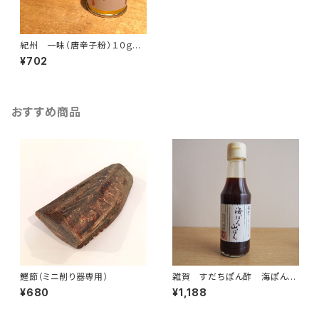
紀州 一味（唐辛子粉）１０ｇ薬
味缶付き
¥702
おすすめ商品
鰹節（ミニ削り器専用）
雑賀 すだちぽん酢 海ぽん山
ぽん 300ml
¥680
¥1,188