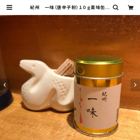
紀州 一味（唐辛子粉）１０ｇ薬味缶付
き | うおくに商店