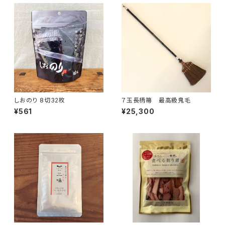
しおのり 8切32枚
７玉長柄箒 最高級鬼毛
¥561
¥25,300