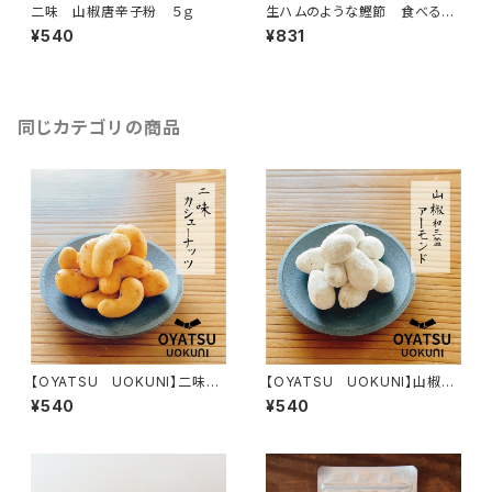
二味 山椒唐辛子粉 ５ｇ
生ハムのような鰹節 食べる削
り節
¥540
¥831
同じカテゴリの商品
【OYATSU UOKUNI】二味カ
【OYATSU UOKUNI】山椒和
シューナッツ
三盆アーモンド
¥540
¥540