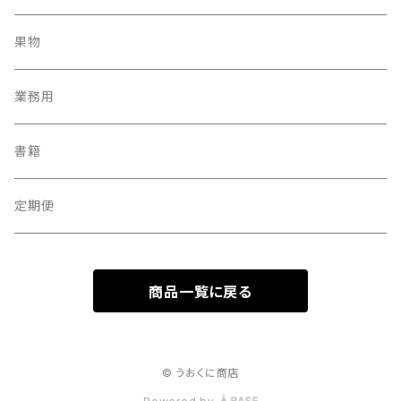
果物
業務用
書籍
定期便
商品一覧に戻る
© うおくに商店