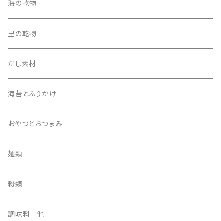
5500円セット
ほうき
海の乾物
その他
たわし
里の乾物
5000円セット
その他
だし素材
海苔とふりかけ
おやつとおつまみ
麺類
粉類
調味料 他