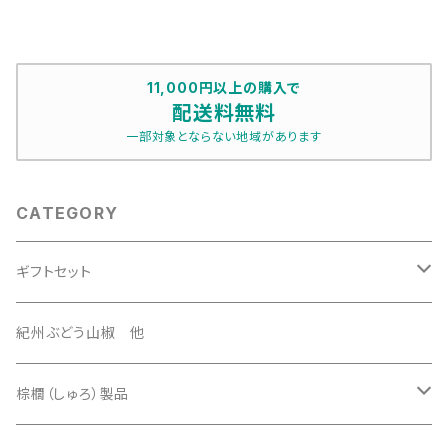
11,000円以上の購入で
配送料無料
一部対象とならない地域があります
CATEGORY
ギフトセット
3500円セット
紀州ぶどう山椒 他
4500円セット
棕櫚（しゅろ）製品