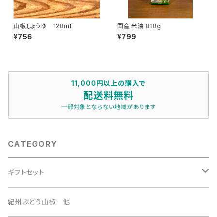
山椒しょうゆ 120ml
国産 米油 810g
¥756
¥799
11,000円以上の購入で
配送料無料
一部対象とならない地域があります
CATEGORY
ギフトセット
3500円セット
紀州ぶどう山椒 他