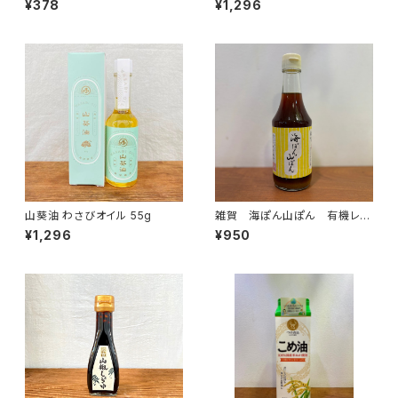
¥378
¥1,296
山葵油 わさびオイル 55g
雑賀 海ぽん山ぽん 有機レモ
ンぽん酢 300ml
¥1,296
¥950