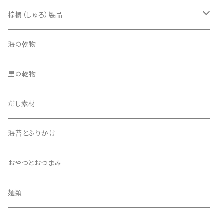
4500円セット
棕櫚（しゅろ）製品
5500円セット
ほうき
海の乾物
その他
たわし
里の乾物
5000円セット
その他
だし素材
海苔とふりかけ
おやつとおつまみ
麺類