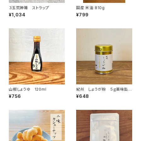
３玉荒神箒 ストラップ
国産 米油 810g
¥1,034
¥799
山椒しょうゆ 120ml
紀州 しょうが粉 ５ｇ薬味缶付
き
¥756
¥648