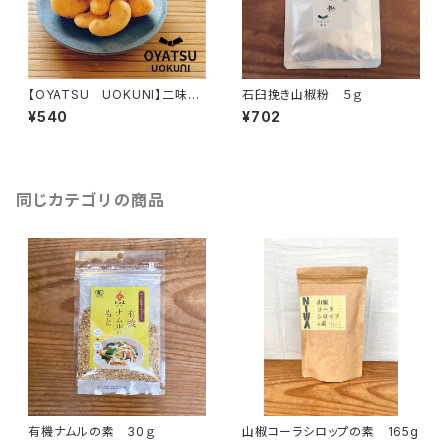
【OYATSU UOKUNI】二味カ
石臼挽き山椒粉 ５ｇ
シューナッツ
¥540
¥702
同じカテゴリの商品
有機ナムルの素 30ｇ
山椒コーラシロップの素 165g