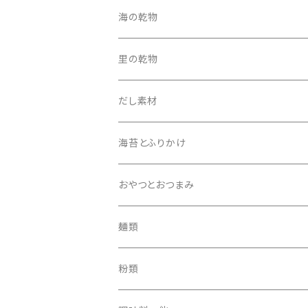
5500円セット
ほうき
海の乾物
その他
たわし
里の乾物
5000円セット
その他
だし素材
海苔とふりかけ
おやつとおつまみ
麺類
粉類