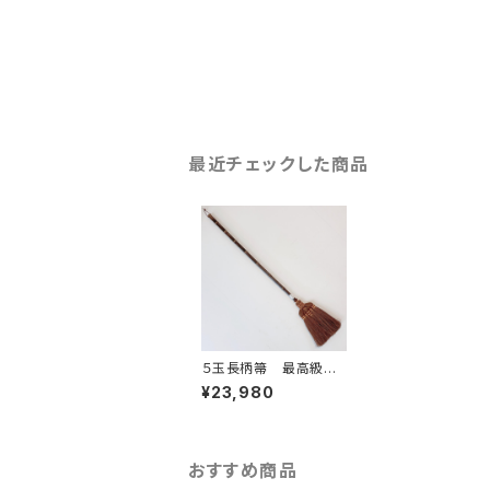
最近チェックした商品
５玉長柄箒 最高級鬼
毛
¥23,980
おすすめ商品