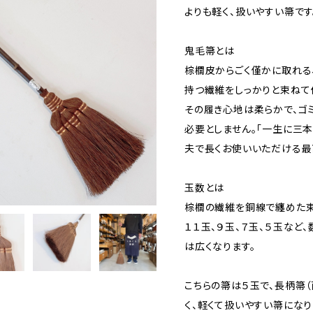
よりも軽く、扱いやすい箒です
鬼毛箒とは
棕櫚皮からごく僅かに取れる
持つ繊維をしっかりと束ねて
その履き心地は柔らかで、ゴ
必要としません。「一生に三
夫で長くお使いいただける最
玉数とは
棕櫚の繊維を銅線で纏めた束
１１玉、９玉、７玉、５玉など
は広くなります。
こちらの箒は５玉で、長柄箒
く、軽くて扱いやすい箒になり