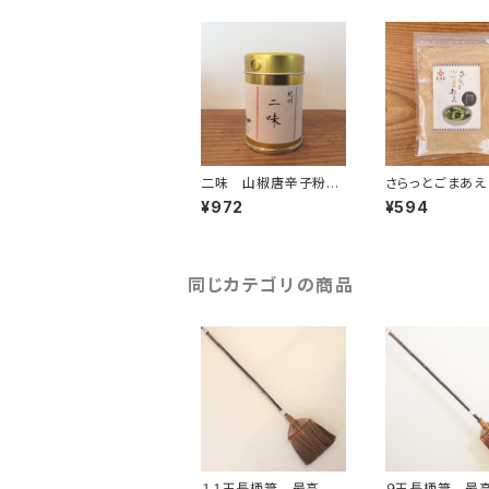
二味 山椒唐辛子粉
さらっとごまあえ 
５ｇ薬味缶付き
¥972
¥594
同じカテゴリの商品
１１玉長柄箒 最高級
９玉長柄箒 最