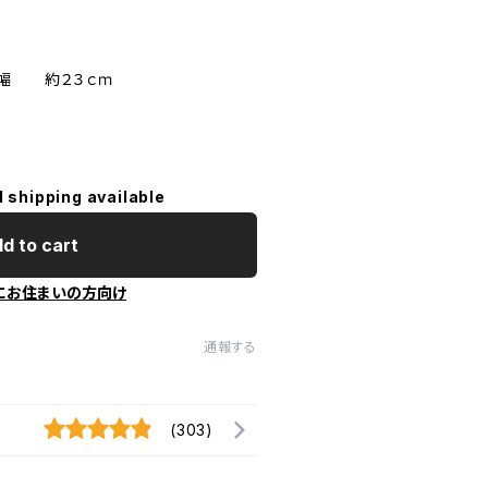
幅 約２３ｃｍ
l shipping available
d to cart
にお住まいの方向け
通報する
(303)