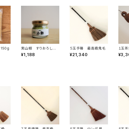
150g
実山椒 すりおろしペ
５玉手箒 最高級鬼毛
１玉茶
ースト 25ｇ
¥1,188
¥21,340
¥3,3
高級鬼
７玉長柄箒 最高級鬼
５玉手箒 ロング 最高
５玉