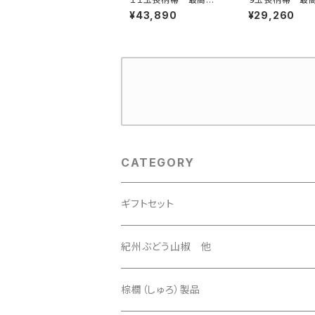
鬼毛
毛
¥43,890
¥29,260
CATEGORY
ギフトセット
3500円セット
紀州ぶどう山椒 他
4500円セット
棕櫚（しゅろ）製品