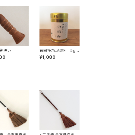
釜洗い
石臼挽き山椒粉 ５ｇ
薬味缶付き
00
¥1,080
手箒 最高級鬼毛
４玉手箒 最高級鬼毛