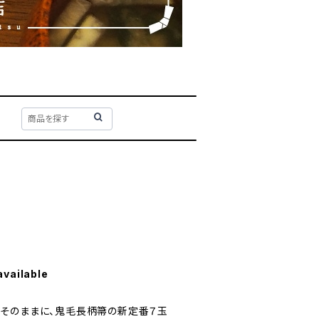
available
そのままに、鬼毛長柄箒の新定番７玉