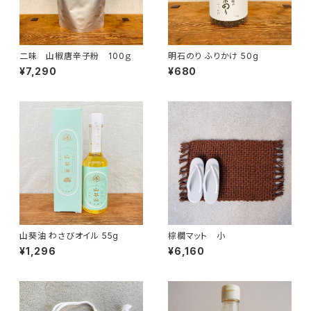
二味 山椒唐辛子粉 100ｇ
明石のり ふりかけ 50g
¥7,290
¥680
山葵油 わさびオイル 55g
棕櫚マット 小
¥1,296
¥6,160