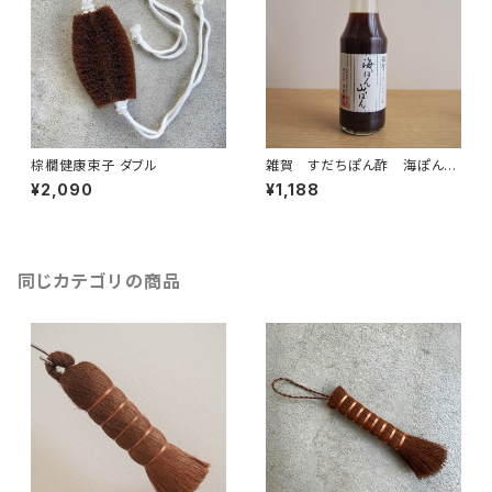
棕櫚健康束子 ダブル
雑賀 すだちぽん酢 海ぽん山
ぽん 300ml
¥2,090
¥1,188
同じカテゴリの商品