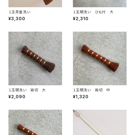
１玉茶釜洗い
１玉硯洗い ひも付 大
¥3,300
¥2,310
１玉硯洗い 両切 大
１玉硯洗い 両切 中
¥2,090
¥1,320