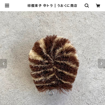
棕櫚束子 中トラ | うおくに商店