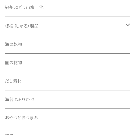
3500円セット
紀州ぶどう山椒 他
4500円セット
棕櫚（しゅろ）製品
5500円セット
ほうき
海の乾物
その他
たわし
里の乾物
5000円セット
その他
だし素材
海苔とふりかけ
おやつとおつまみ