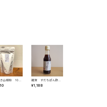
き山椒粉 100
雑賀 すだちぽん酢
海ぽん山ぽん 300ml
10
¥1,188