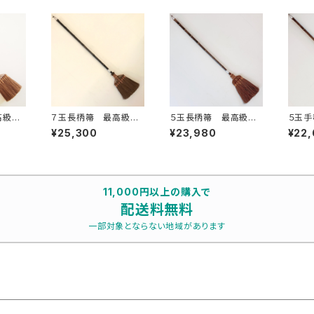
高級鬼
７玉長柄箒 最高級鬼
５玉長柄箒 最高級鬼
５玉手箒
毛
毛
級鬼
¥25,300
¥23,980
¥22
11,000円以上の購入で
配送料無料
一部対象とならない地域があります