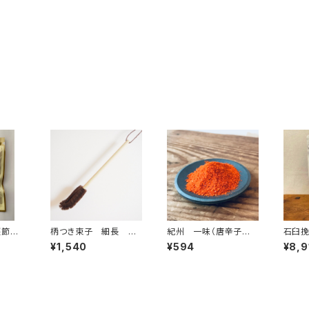
な鰹節
柄つき束子 細長 大
紀州 一味（唐辛子粉）
石臼挽
型水筒
15ｇ
ｇ
¥1,540
¥594
¥8,9