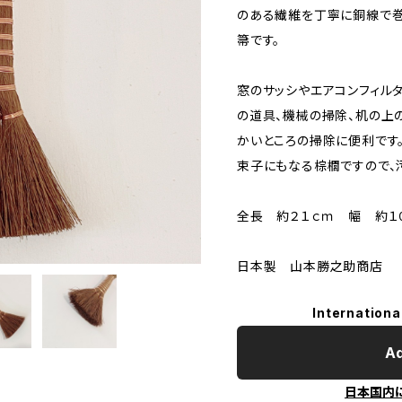
のある繊維を丁寧に銅線で巻
箒です。
窓のサッシやエアコンフィル
の道具、機械の掃除、机の上
かいところの掃除に便利です
束子にもなる棕櫚ですので、
全長 約２１ｃｍ 幅 約１
日本製 山本勝之助商店
Internationa
Ad
日本国内