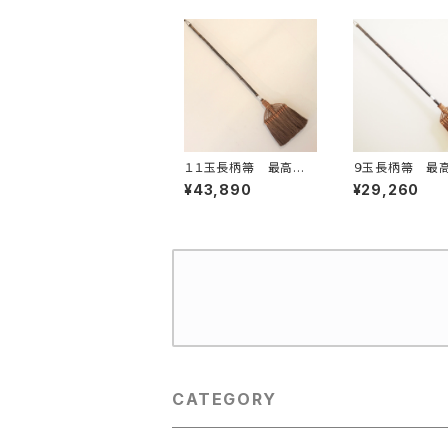
１１玉長柄箒 最高級
９玉長柄箒 最
鬼毛
毛
¥43,890
¥29,260
CATEGORY