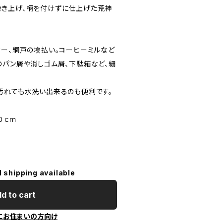
き上げ、柄を付けずに仕上げた荒神
ター、網戸の埃払い。コーヒーミルなど
のパン屑や消しゴム屑、下駄箱など、細
。
汚れても水洗い出来るのも便利です。
０ｃｍ
l shipping available
d to cart
にお住まいの方向け