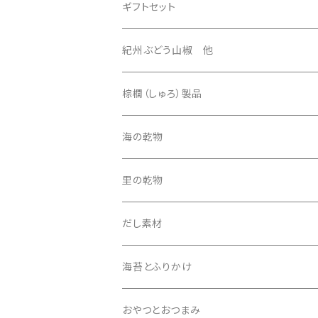
ギフトセット
3500円セット
紀州ぶどう山椒 他
4500円セット
棕櫚（しゅろ）製品
5500円セット
ほうき
海の乾物
その他
たわし
里の乾物
5000円セット
その他
だし素材
海苔とふりかけ
おやつとおつまみ