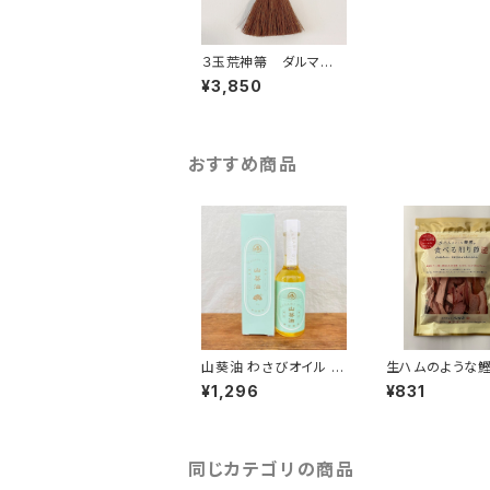
３玉荒神箒 ダルマ
（中）柄なし 最高級鬼毛
¥3,850
おすすめ商品
山葵油 わさびオイル 5
生ハムのよう
5g
食べる削り節
¥1,296
¥831
同じカテゴリの商品