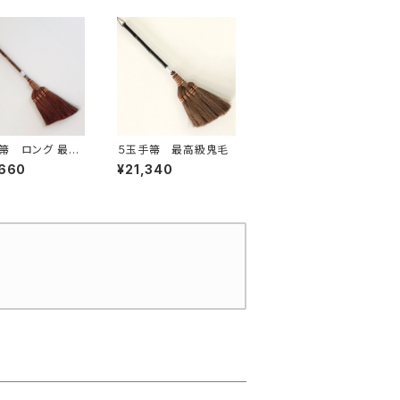
 ロング 最高
５玉手箒 最高級鬼毛
毛
,660
¥21,340