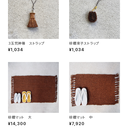
３玉荒神箒 ストラップ
棕櫚束子ストラップ
¥1,034
¥1,034
棕櫚マット 大
棕櫚マット 中
¥14,300
¥7,920