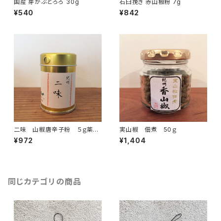
国産 芽かぶとろろ 30g
石臼挽き 赤山椒粉 7g
¥540
¥842
二味 山椒唐辛子粉 ５ｇ薬味
実山椒 佃煮 50ｇ
缶付き
¥972
¥1,404
同じカテゴリの商品