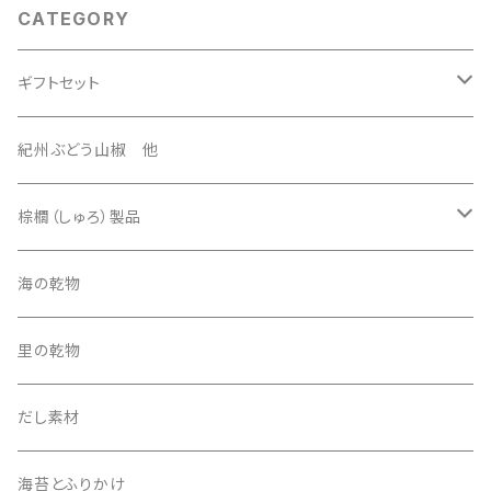
CATEGORY
ギフトセット
3500円セット
紀州ぶどう山椒 他
4500円セット
棕櫚（しゅろ）製品
5500円セット
ほうき
海の乾物
その他
たわし
里の乾物
5000円セット
その他
だし素材
海苔とふりかけ