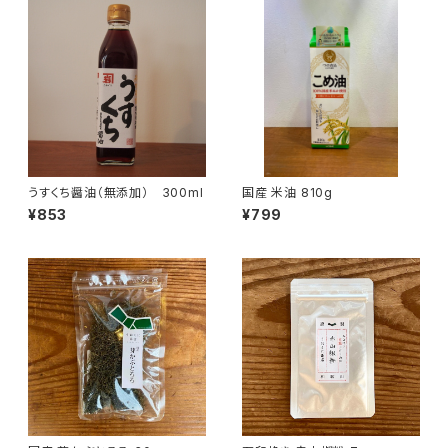
うすくち醤油（無添加） 300ml
国産 米油 810g
¥853
¥799