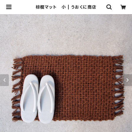
棕櫚マット 小 | うおくに商店