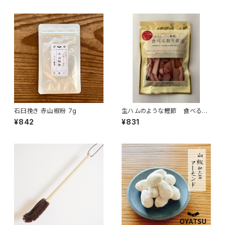
石臼挽き 赤山椒粉 7g
生ハムのような鰹節 食べる削
り節
¥842
¥831