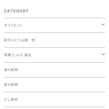
CATEGORY
ギフトセット
3500円セット
紀州ぶどう山椒 他
4500円セット
棕櫚（しゅろ）製品
5500円セット
ほうき
海の乾物
その他
たわし
里の乾物
5000円セット
その他
だし素材