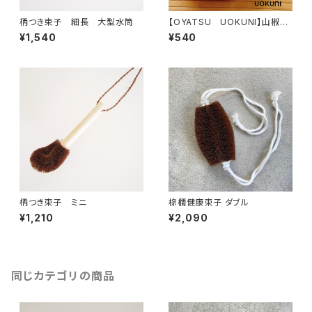
柄つき束子 細長 大型水筒
【OYATSU UOKUNI】山椒和
三盆アーモンド
¥1,540
¥540
柄つき束子 ミニ
棕櫚健康束子 ダブル
¥1,210
¥2,090
同じカテゴリの商品