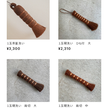
１玉茶釜洗い
１玉硯洗い ひも付 大
¥3,300
¥2,310
１玉硯洗い 両切 大
１玉硯洗い 両切 中