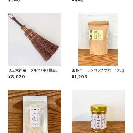
３玉荒神箒 ダルマ（中）最高級
山椒コーラシロップの素 165g
鬼毛
¥8,030
¥1,296