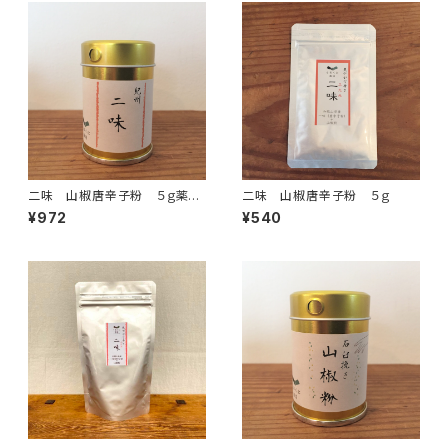
二味 山椒唐辛子粉 ５ｇ薬味
二味 山椒唐辛子粉 ５ｇ
缶付き
¥972
¥540