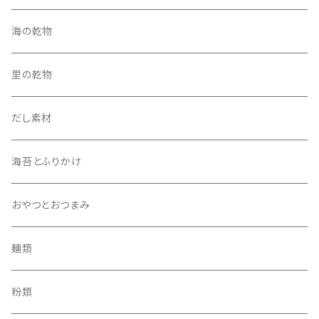
5500円セット
ほうき
海の乾物
その他
たわし
里の乾物
5000円セット
その他
だし素材
海苔とふりかけ
おやつとおつまみ
麺類
粉類