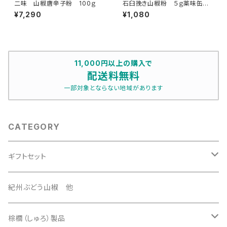
二味 山椒唐辛子粉 100ｇ
石臼挽き山椒粉 ５ｇ薬味缶付
き
¥7,290
¥1,080
11,000円以上の購入で
配送料無料
一部対象とならない地域があります
CATEGORY
ギフトセット
3500円セット
紀州ぶどう山椒 他
4500円セット
棕櫚（しゅろ）製品