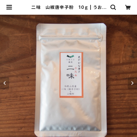
二味 山椒唐辛子粉 10ｇ | うおく
に商店