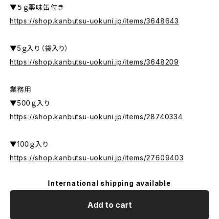
▼５ｇ薬味缶付き
https://shop.kanbutsu-uokuni.jp/items/3648643
▼5ｇ入り（袋入り）
https://shop.kanbutsu-uokuni.jp/items/3648209
業務用
▼500ｇ入り
https://shop.kanbutsu-uokuni.jp/items/28740334
▼100ｇ入り
https://shop.kanbutsu-uokuni.jp/items/27609403
International shipping available
Add to cart