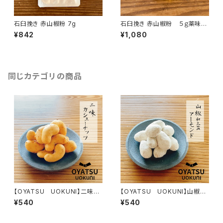
石臼挽き 赤山椒粉 7g
石臼挽き 赤山椒粉 ５ｇ薬味缶
付き
¥842
¥1,080
同じカテゴリの商品
【OYATSU UOKUNI】二味カ
【OYATSU UOKUNI】山椒和
シューナッツ
三盆アーモンド
¥540
¥540