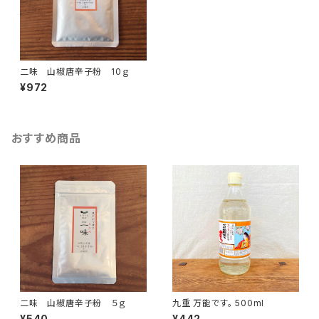
二味 山椒唐辛子粉 10ｇ
¥972
おすすめ商品
二味 山椒唐辛子粉 ５ｇ
九重 万能です。 500ml
¥540
¥442