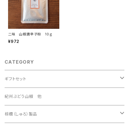
二味 山椒唐辛子粉 10ｇ
¥972
CATEGORY
ギフトセット
3500円セット
紀州ぶどう山椒 他
4500円セット
棕櫚（しゅろ）製品