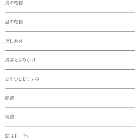
5500円セット
ほうき
海の乾物
その他
たわし
里の乾物
5000円セット
その他
だし素材
海苔とふりかけ
おやつとおつまみ
麺類
粉類
調味料 他