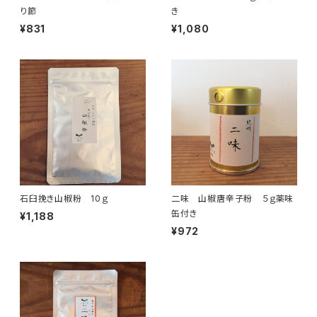
り節
き
¥831
¥1,080
石臼挽き山椒粉 10ｇ
二味 山椒唐辛子粉 ５ｇ薬味
缶付き
¥1,188
¥972