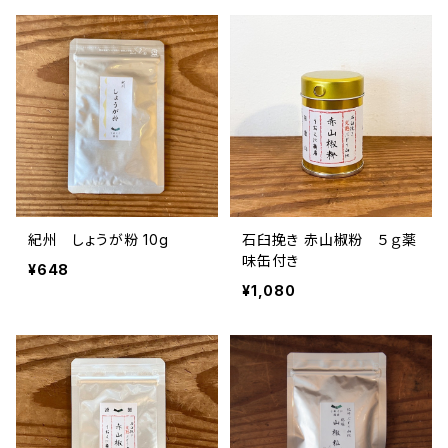
紀州 しょうが粉 10g
石臼挽き 赤山椒粉 ５ｇ薬
味缶付き
¥648
¥1,080