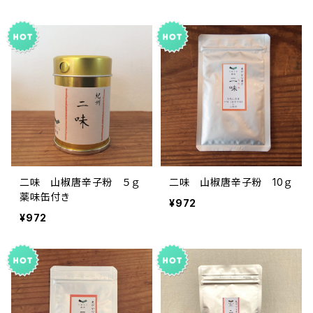
二味 山椒唐辛子粉 ５ｇ
二味 山椒唐辛子粉 10ｇ
薬味缶付き
¥972
¥972