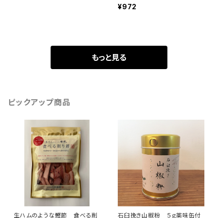
¥972
もっと見る
ピックアップ商品
生ハムのような鰹節 食べる削
石臼挽き山椒粉 ５ｇ薬味缶付