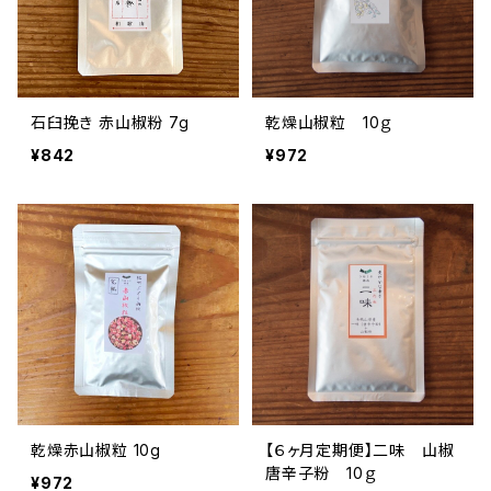
石臼挽き 赤山椒粉 7g
乾燥山椒粒 10ｇ
¥842
¥972
乾燥赤山椒粒 10g
【６ヶ月定期便】二味 山椒
唐辛子粉 10ｇ
¥972